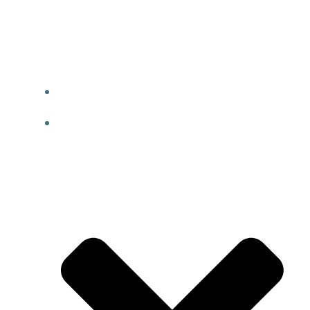
İçeriğe
Kadan Grup
geç
ANASAYFA
KURUMSAL