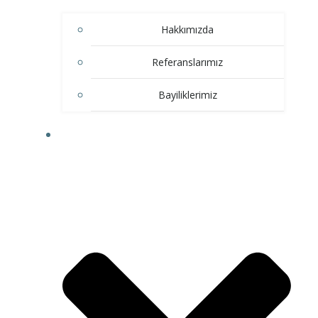
Hakkımızda
Referanslarımız
Bayiliklerimiz
ÜRÜNLER