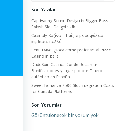
Son Yazılar
Captivating Sound Design in Bigger Bass
Splash Slot Delights UK
Casinoly Καζίνο – Παίξτε με ασφάλεια,
κερδίστε πολλά
Sentiti vivo, gioca come preferisci al Rizzio
Casino in Italia
DudeSpin Casino: Dónde Reclamar
Bonificaciones y Jugar por por Dinero
auténtico en España
Sweet Bonanza 2500 Slot Integration Costs
for Canada Platforms
Son Yorumlar
Görüntülenecek bir yorum yok.