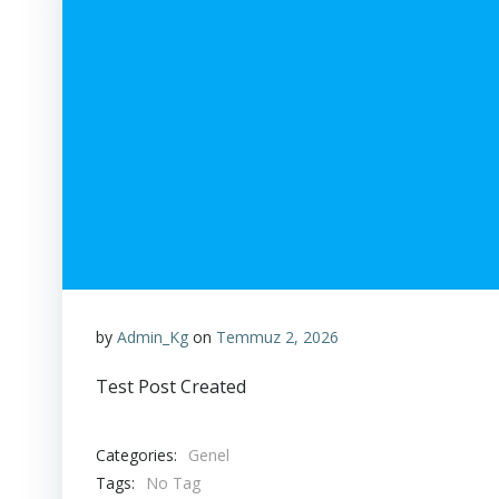
by
Admin_Kg
on
Temmuz 2, 2026
Test Post Created
Categories:
Genel
Tags:
No Tag