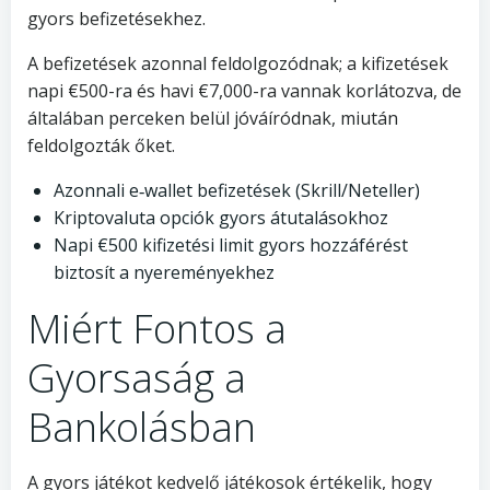
gyors befizetésekhez.
A befizetések azonnal feldolgozódnak; a kifizetések
napi €500-ra és havi €7,000-ra vannak korlátozva, de
általában perceken belül jóváíródnak, miután
feldolgozták őket.
Azonnali e‑wallet befizetések (Skrill/Neteller)
Kriptovaluta opciók gyors átutalásokhoz
Napi €500 kifizetési limit gyors hozzáférést
biztosít a nyereményekhez
Miért Fontos a
Gyorsaság a
Bankolásban
A gyors játékot kedvelő játékosok értékelik, hogy