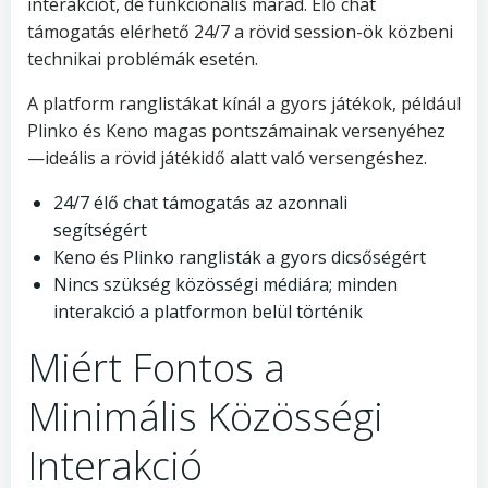
interakciót, de funkcionális marad. Élő chat
támogatás elérhető 24/7 a rövid session-ök közbeni
technikai problémák esetén.
A platform ranglistákat kínál a gyors játékok, például
Plinko és Keno magas pontszámainak versenyéhez
—ideális a rövid játékidő alatt való versengéshez.
24/7 élő chat támogatás az azonnali
segítségért
Keno és Plinko ranglisták a gyors dicsőségért
Nincs szükség közösségi médiára; minden
interakció a platformon belül történik
Miért Fontos a
Minimális Közösségi
Interakció