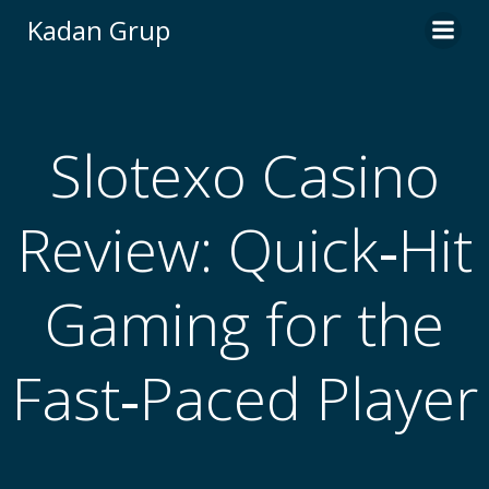
İçeriğe
Kadan Grup
geç
Slotexo Casino
Review: Quick‑Hit
Gaming for the
Fast‑Paced Player