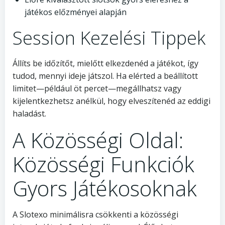
játékos előzményei alapján
Session Kezelési Tippek
Állíts be időzítőt, mielőtt elkezdenéd a játékot, így
tudod, mennyi ideje játszol. Ha elérted a beállított
limitet—például öt percet—megállhatsz vagy
kijelentkezhetsz anélkül, hogy elveszítenéd az eddigi
haladást.
A Közösségi Oldal:
Közösségi Funkciók
Gyors Játékosoknak
A Slotexo minimálisra csökkenti a közösségi