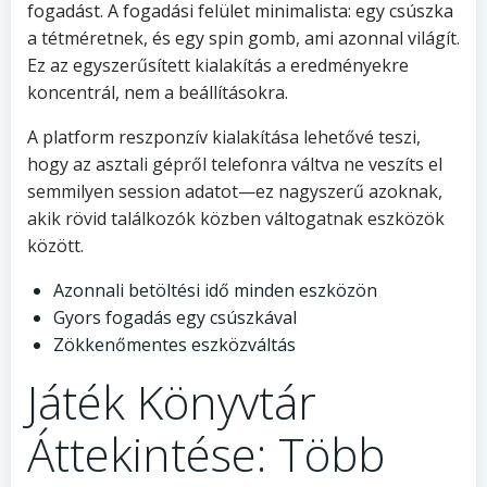
fogadást. A fogadási felület minimalista: egy csúszka
a tétméretnek, és egy spin gomb, ami azonnal világít.
Ez az egyszerűsített kialakítás a eredményekre
koncentrál, nem a beállításokra.
A platform reszponzív kialakítása lehetővé teszi,
hogy az asztali gépről telefonra váltva ne veszíts el
semmilyen session adatot—ez nagyszerű azoknak,
akik rövid találkozók közben váltogatnak eszközök
között.
Azonnali betöltési idő minden eszközön
Gyors fogadás egy csúszkával
Zökkenőmentes eszközváltás
Játék Könyvtár
Áttekintése: Több