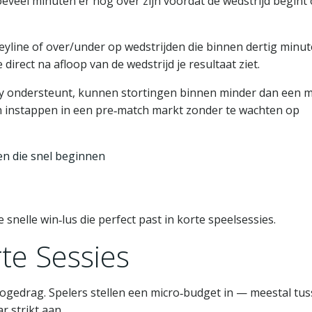
oeveel minuten er nog over zijn voordat de wedstrijd begint 
eyline of over/under op wedstrijden die binnen dertig minu
 direct na afloop van de wedstrijd je resultaat ziet.
y ondersteunt, kunnen stortingen binnen minder dan een 
 instappen in een pre‑match markt zonder te wachten op
en die snel beginnen
nelle win‑lus die perfect past in korte speelsessies.
te Sessies
icogedrag. Spelers stellen een micro‑budget in — meestal tu
r strikt aan.