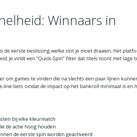
Snelheid: Winnaars in
s de eerste beslissing welke slot je moet draaien. Het platf
eid; je vindt een “Quick‑Spin” filter dat titels toont met lage t
lter om games te vinden die na slechts een paar lijnen kunne
e‑line bets omdat de impact op het bankroll minimaal is en 
nsten bij elke kleurmatch
 die de actie hoog houden
innen de eerste spin worden geactiveerd