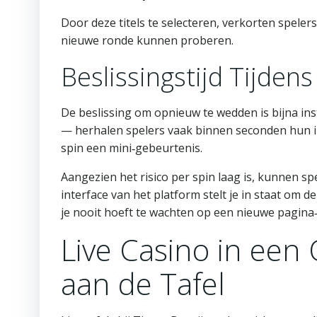
Door deze titels te selecteren, verkorten speler
nieuwe ronde kunnen proberen.
Beslissingstijd Tijden
De beslissing om opnieuw te wedden is bijna ins
— herhalen spelers vaak binnen seconden hun i
spin een mini‑gebeurtenis.
Aangezien het risico per spin laag is, kunnen spe
interface van het platform stelt je in staat om 
je nooit hoeft te wachten op een nieuwe pagina‑
Live Casino in een
aan de Tafel