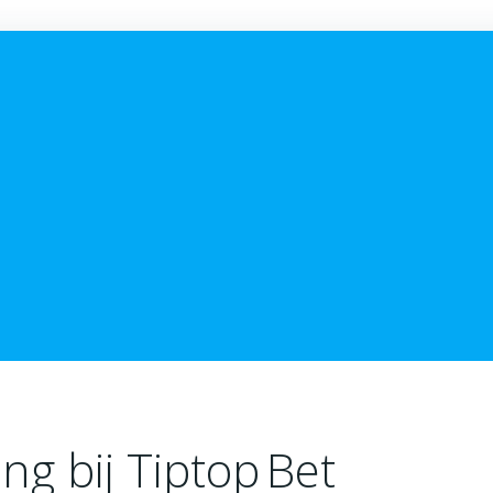
ng bij Tiptop Bet