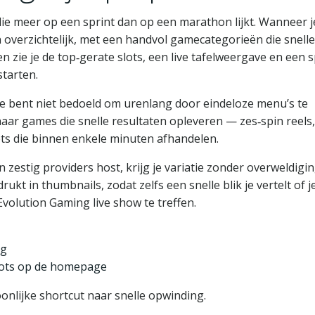
 die meer op een sprint dan op een marathon lijkt. Wanneer j
n overzichtelijk, met een handvol gamecategorieën die snelle
n zie je de top‑gerate slots, een live tafelweergave en een 
starten.
: je bent niet bedoeld om urenlang door eindeloze menu’s te
 naar games die snelle resultaten opleveren — zes‑spin reels,
ets die binnen enkele minuten afhandelen.
 zestig providers host, krijg je variatie zonder overweldigi
kt in thumbnails, zodat zelfs een snelle blik je vertelt of j
Evolution Gaming live show te treffen.
ng
lots op de homepage
oonlijke shortcut naar snelle opwinding.