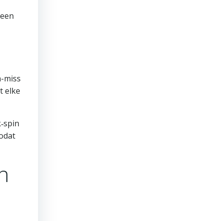
 een
a-miss
t elke
k‑spin
zodat
n