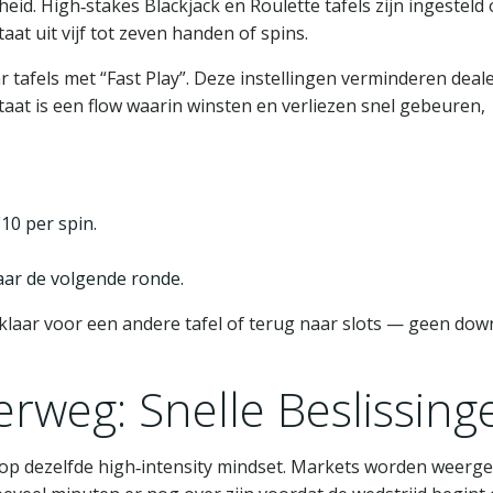
lheid. High‑stakes Blackjack en Roulette tafels zijn ingesteld
at uit vijf tot zeven handen of spins.
 tafels met “Fast Play”. Deze instellingen verminderen deale
taat is een flow waarin winsten en verliezen snel gebeuren,
10 per spin.
aar de volgende ronde.
al klaar voor een andere tafel of terug naar slots — geen do
erweg: Snelle Beslissing
ch op dezelfde high‑intensity mindset. Markets worden weerg