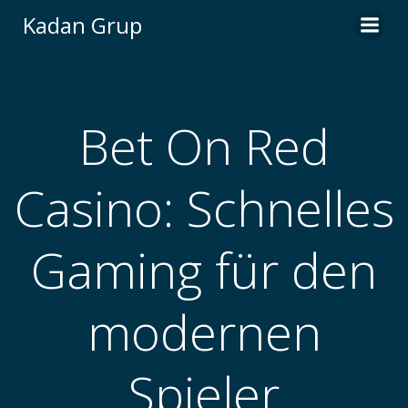
İçeriğe
Kadan Grup
geç
Bet On Red
Casino: Schnelles
Gaming für den
modernen
Spieler