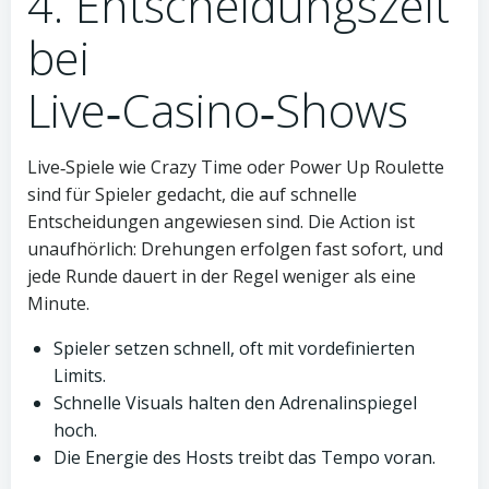
4. Entscheidungszeit
bei
Live‑Casino‑Shows
Live‑Spiele wie Crazy Time oder Power Up Roulette
sind für Spieler gedacht, die auf schnelle
Entscheidungen angewiesen sind. Die Action ist
unaufhörlich: Drehungen erfolgen fast sofort, und
jede Runde dauert in der Regel weniger als eine
Minute.
Spieler setzen schnell, oft mit vordefinierten
Limits.
Schnelle Visuals halten den Adrenalinspiegel
hoch.
Die Energie des Hosts treibt das Tempo voran.