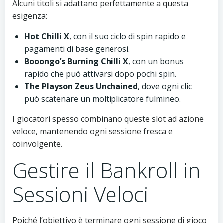
Alcuni titoli si adattano perfettamente a questa
esigenza:
Hot Chilli X
, con il suo ciclo di spin rapido e
pagamenti di base generosi.
Booongo’s Burning Chilli X
, con un bonus
rapido che può attivarsi dopo pochi spin.
The Playson Zeus Unchained
, dove ogni clic
può scatenare un moltiplicatore fulmineo.
I giocatori spesso combinano queste slot ad azione
veloce, mantenendo ogni sessione fresca e
coinvolgente.
Gestire il Bankroll in
Sessioni Veloci
Poiché l’obiettivo è terminare ogni sessione di gioco