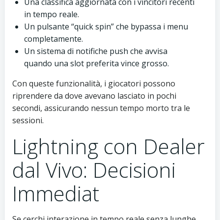
Una classifica aggiornata con i vincitori recenti
in tempo reale.
Un pulsante “quick spin” che bypassa i menu
completamente.
Un sistema di notifiche push che avvisa
quando una slot preferita vince grosso.
Con queste funzionalità, i giocatori possono
riprendere da dove avevano lasciato in pochi
secondi, assicurando nessun tempo morto tra le
sessioni.
Lightning con Dealer
dal Vivo: Decisioni
Immediat
Se cerchi interazione in tempo reale senza lunghe