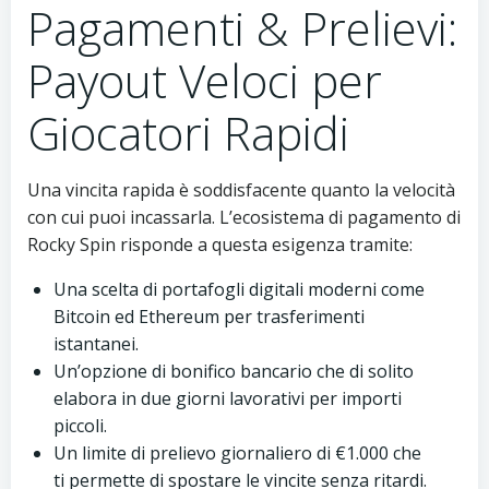
Pagamenti & Prelievi:
Payout Veloci per
Giocatori Rapidi
Una vincita rapida è soddisfacente quanto la velocità
con cui puoi incassarla. L’ecosistema di pagamento di
Rocky Spin risponde a questa esigenza tramite:
Una scelta di portafogli digitali moderni come
Bitcoin ed Ethereum per trasferimenti
istantanei.
Un’opzione di bonifico bancario che di solito
elabora in due giorni lavorativi per importi
piccoli.
Un limite di prelievo giornaliero di €1.000 che
ti permette di spostare le vincite senza ritardi.