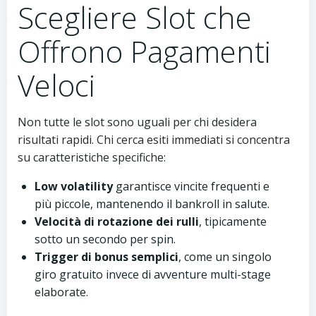
Scegliere Slot che
Offrono Pagamenti
Veloci
Non tutte le slot sono uguali per chi desidera
risultati rapidi. Chi cerca esiti immediati si concentra
su caratteristiche specifiche:
Low volatility
garantisce vincite frequenti e
più piccole, mantenendo il bankroll in salute.
Velocità di rotazione dei rulli
, tipicamente
sotto un secondo per spin.
Trigger di bonus semplici
, come un singolo
giro gratuito invece di avventure multi-stage
elaborate.