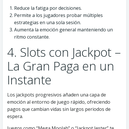
Reduce la fatiga por decisiones.
Permite a los jugadores probar múltiples
estrategias en una sola sesión.
Aumenta la emoción general manteniendo un
ritmo constante.
4. Slots con Jackpot –
La Gran Paga en un
Instante
Los jackpots progresivos añaden una capa de
emoción al entorno de juego rápido, ofreciendo
pagos que cambian vidas sin largos periodos de
espera.
Juegos como “Mega Moolah” o “Jackpot Jester” te