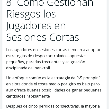
8. Cómo Gestionan
Riesgos los
Jugadores en
Sesiones Cortas
Los jugadores en sesiones cortas tienden a adoptar
estrategias de riesgo controlado—apuestas
pequeñas, paradas frecuentes y asignación
disciplinada del bankroll.
Un enfoque común es la estrategia de “$5 por spin”
en slots donde el coste medio por giro es bajo pero
aún ofrece buenas posibilidades de ganar pequeñas
cantidades rápidamente.
Después de cinco pérdidas consecutivas, la mayoría