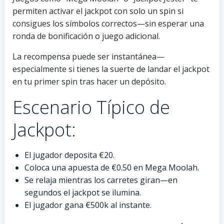
permiten activar el jackpot con solo un spin si
consigues los símbolos correctos—sin esperar una
ronda de bonificación o juego adicional.
La recompensa puede ser instantánea—
especialmente si tienes la suerte de landar el jackpot
en tu primer spin tras hacer un depósito.
Escenario Típico de
Jackpot:
El jugador deposita €20.
Coloca una apuesta de €0.50 en Mega Moolah.
Se relaja mientras los carretes giran—en
segundos el jackpot se ilumina.
El jugador gana €500k al instante.