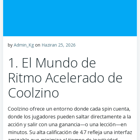
by
Admin_Kg
on
Haziran 25, 2026
1. El Mundo de
Ritmo Acelerado de
Coolzino
Coolzino ofrece un entorno donde cada spin cuenta,
donde los jugadores pueden saltar directamente a la
acción y salir con una ganancia—o una lección—en
minutos. Su alta calificación de 4.7 refleja una interfaz