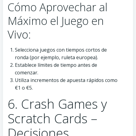
Cómo Aprovechar al
Máximo el Juego en
Vivo:
Selecciona juegos con tiempos cortos de
ronda (por ejemplo, ruleta europea).
Establece límites de tiempo antes de
comenzar.
Utiliza incrementos de apuesta rápidos como
€1 o €5.
6. Crash Games y
Scratch Cards –
Decisiones