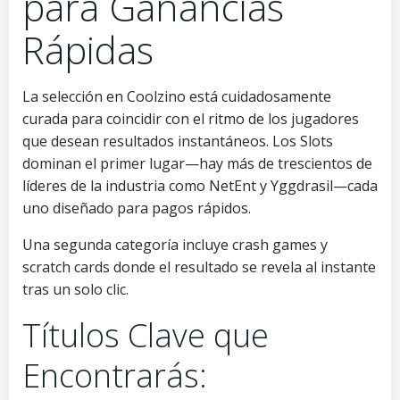
para Ganancias
Rápidas
La selección en Coolzino está cuidadosamente
curada para coincidir con el ritmo de los jugadores
que desean resultados instantáneos. Los Slots
dominan el primer lugar—hay más de trescientos de
líderes de la industria como NetEnt y Yggdrasil—cada
uno diseñado para pagos rápidos.
Una segunda categoría incluye crash games y
scratch cards donde el resultado se revela al instante
tras un solo clic.
Títulos Clave que
Encontrarás: