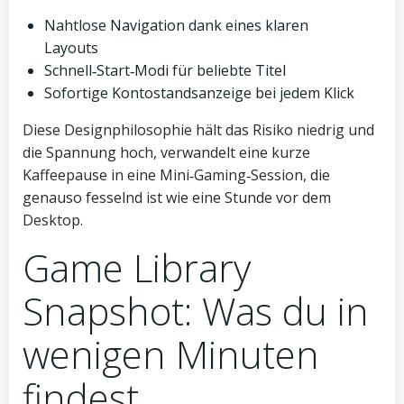
Nahtlose Navigation dank eines klaren
Layouts
Schnell‑Start‑Modi für beliebte Titel
Sofortige Kontostandsanzeige bei jedem Klick
Diese Designphilosophie hält das Risiko niedrig und
die Spannung hoch, verwandelt eine kurze
Kaffeepause in eine Mini‑Gaming‑Session, die
genauso fesselnd ist wie eine Stunde vor dem
Desktop.
Game Library
Snapshot: Was du in
wenigen Minuten
findest