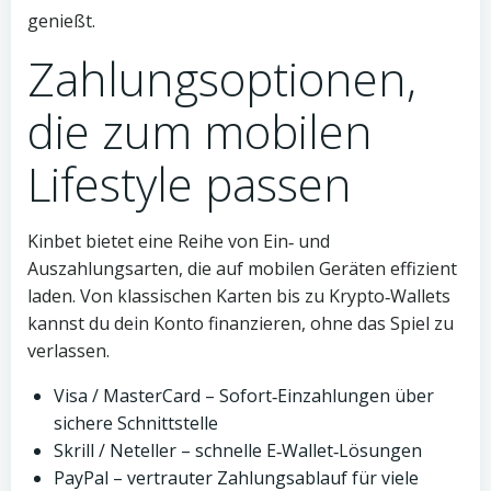
genießt.
Zahlungsoptionen,
die zum mobilen
Lifestyle passen
Kinbet bietet eine Reihe von Ein‑ und
Auszahlungsarten, die auf mobilen Geräten effizient
laden. Von klassischen Karten bis zu Krypto‑Wallets
kannst du dein Konto finanzieren, ohne das Spiel zu
verlassen.
Visa / MasterCard – Sofort‑Einzahlungen über
sichere Schnittstelle
Skrill / Neteller – schnelle E‑Wallet‑Lösungen
PayPal – vertrauter Zahlungsablauf für viele