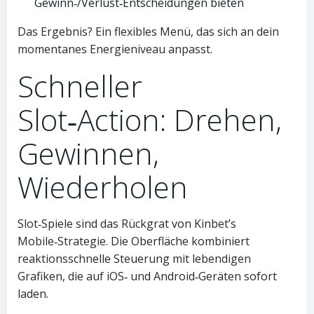
Gewinn‑/Verlust‑Entscheidungen bieten
Das Ergebnis? Ein flexibles Menü, das sich an dein
momentanes Energieniveau anpasst.
Schneller
Slot‑Action: Drehen,
Gewinnen,
Wiederholen
Slot‑Spiele sind das Rückgrat von Kinbet’s
Mobile‑Strategie. Die Oberfläche kombiniert
reaktionsschnelle Steuerung mit lebendigen
Grafiken, die auf iOS‑ und Android‑Geräten sofort
laden.