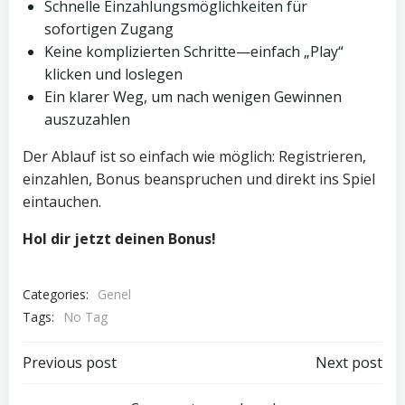
Schnelle Einzahlungsmöglichkeiten für
sofortigen Zugang
Keine komplizierten Schritte—einfach „Play“
klicken und loslegen
Ein klarer Weg, um nach wenigen Gewinnen
auszuzahlen
Der Ablauf ist so einfach wie möglich: Registrieren,
einzahlen, Bonus beanspruchen und direkt ins Spiel
eintauchen.
Hol dir jetzt deinen Bonus!
Categories:
Genel
Tags:
No Tag
Post
Post
Previous post
Next post