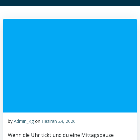
by
Admin_Kg
on
Haziran 24, 2026
Wenn die Uhr tickt und du eine Mittagspause