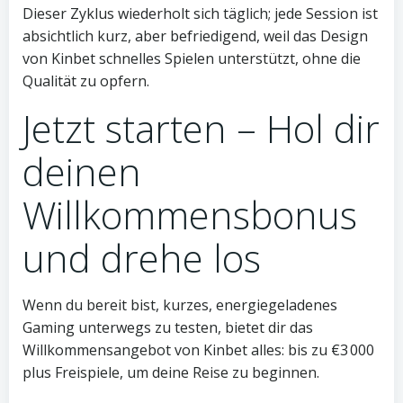
Dieser Zyklus wiederholt sich täglich; jede Session ist
absichtlich kurz, aber befriedigend, weil das Design
von Kinbet schnelles Spielen unterstützt, ohne die
Qualität zu opfern.
Jetzt starten – Hol dir
deinen
Willkommensbonus
und drehe los
Wenn du bereit bist, kurzes, energiegeladenes
Gaming unterwegs zu testen, bietet dir das
Willkommensangebot von Kinbet alles: bis zu €3 000
plus Freispiele, um deine Reise zu beginnen.