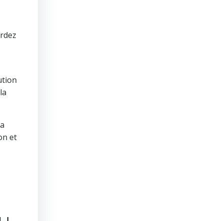
ardez
ution
la
la
on et
au