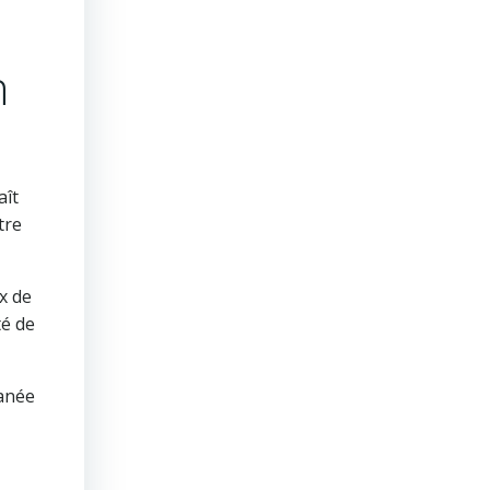
n
aît
tre
x de
té de
tanée
a