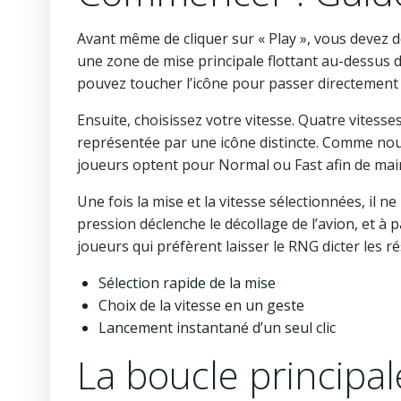
Avant même de cliquer sur « Play », vous devez d
une zone de mise principale flottant au-dessus d
pouvez toucher l’icône pour passer directement 
Ensuite, choisissez votre vitesse. Quatre vites
représentée par une icône distincte. Comme nou
joueurs optent pour Normal ou Fast afin de main
Une fois la mise et la vitesse sélectionnées, il 
pression déclenche le décollage de l’avion, et à 
joueurs qui préfèrent laisser le RNG dicter les ré
Sélection rapide de la mise
Choix de la vitesse en un geste
Lancement instantané d’un seul clic
La boucle principal