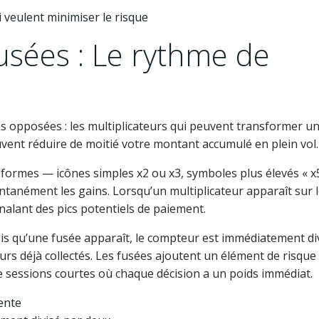
i veulent minimiser le risque
usées : Le rythme de
es opposées : les multiplicateurs qui peuvent transformer u
uvent réduire de moitié votre montant accumulé en plein vol.
 formes — icônes simples x2 ou x3, symboles plus élevés « x5
ntanément les gains. Lorsqu’un multiplicateur apparaît sur 
ignalant des pics potentiels de paiement.
ois qu’une fusée apparaît, le compteur est immédiatement di
rs déjà collectés. Les fusées ajoutent un élément de risque
de sessions courtes où chaque décision a un poids immédiat.
ente