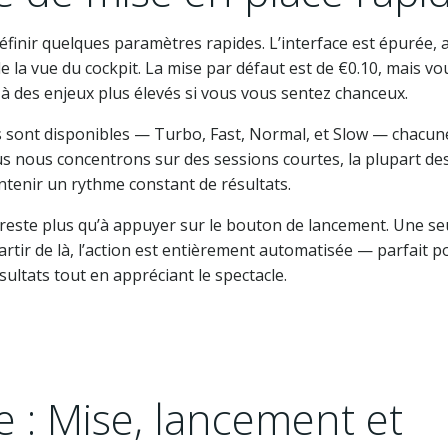
éfinir quelques paramètres rapides. L’interface est épurée, 
e la vue du cockpit. La mise par défaut est de €0.10, mais vo
à des enjeux plus élevés si vous vous sentez chanceux.
ses sont disponibles — Turbo, Fast, Normal, et Slow — chacun
s nous concentrons sur des sessions courtes, la plupart de
tenir un rythme constant de résultats.
ne reste plus qu’à appuyer sur le bouton de lancement. Une se
partir de là, l’action est entièrement automatisée — parfait p
sultats tout en appréciant le spectacle.
e : Mise, lancement et