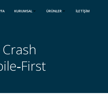
YFA
KURUMSAL
ÜRÜNLER
İLETIŞIM
 Crash
le‑First