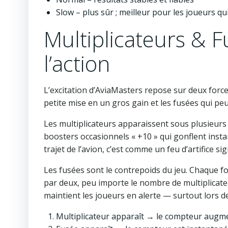
Slow – plus sûr ; meilleur pour les joueurs qu
Multiplicateurs & F
l’action
L’excitation d’AviaMasters repose sur deux forc
petite mise en un gros gain et les fusées qui pe
Les multiplicateurs apparaissent sous plusieurs
boosters occasionnels « +10 » qui gonflent insta
trajet de l’avion, c’est comme un feu d’artifice s
Les fusées sont le contrepoids du jeu. Chaque f
par deux, peu importe le nombre de multiplicateu
maintient les joueurs en alerte — surtout lors 
Multiplicateur apparaît → le compteur augm