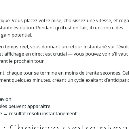
ique. Vous placez votre mise, choisissez une vitesse, et reg
tante évolution. Pendant qu’il est en l’air, il rencontre des
 gain potentiel.
en temps réel, vous donnant un retour instantané sur l’évol
t affichage en direct est crucial — vous pouvez voir s’il vaut 
ant le prochain tour.
nt, chaque tour se termine en moins de trente secondes. Ce
ent quelques minutes, créant un cycle exaltant d’anticipati
’avion
usées peuvent apparaître
ase → résultat résolu instantanément
 : Choisissez votre nive