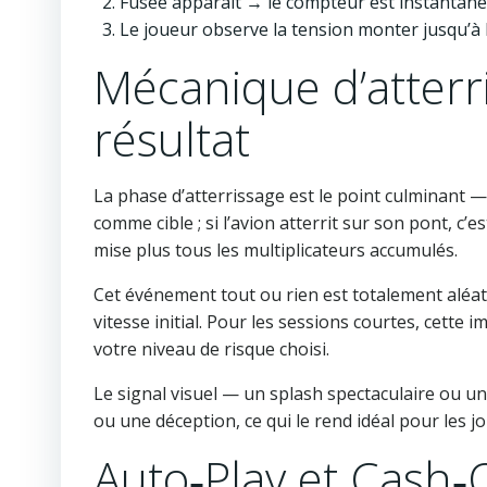
Fusée apparaît → le compteur est instantané
Le joueur observe la tension monter jusqu’à l
Mécanique d’atterri
résultat
La phase d’atterrissage est le point culminant —
comme cible ; si l’avion atterrit sur son pont, c’e
mise plus tous les multiplicateurs accumulés.
Cet événement tout ou rien est totalement aléat
vitesse initial. Pour les sessions courtes, cette 
votre niveau de risque choisi.
Le signal visuel — un splash spectaculaire ou u
ou une déception, ce qui le rend idéal pour les 
Auto‑Play et Cash‑O