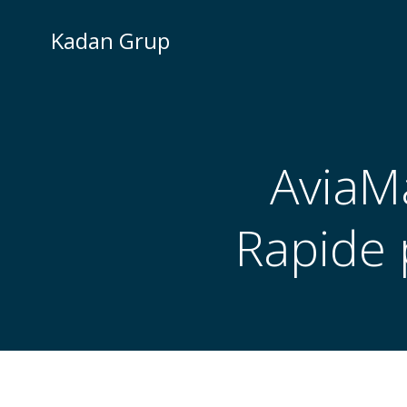
İçeriğe
geç
Kadan Grup
AviaM
Rapide 