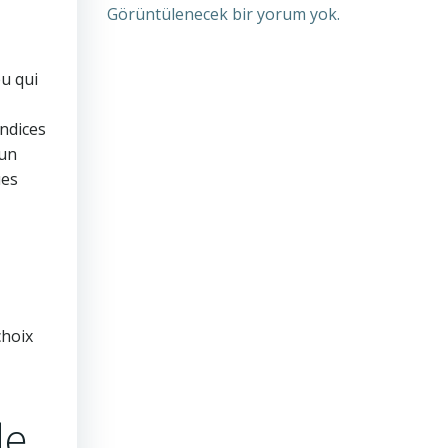
Görüntülenecek bir yorum yok.
u qui
indices
 un
ues
choix
de